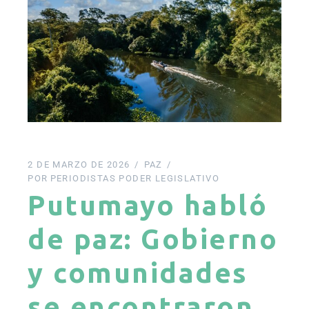
2 DE MARZO DE 2026
PAZ
POR
PERIODISTAS PODER LEGISLATIVO
Putumayo habló
de paz: Gobierno
y comunidades
se encontraron