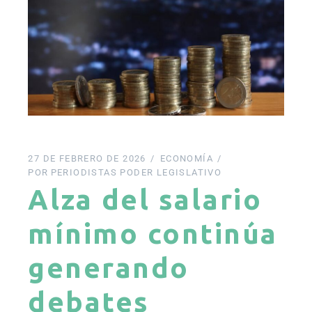
27 DE FEBRERO DE 2026
ECONOMÍA
POR
PERIODISTAS PODER LEGISLATIVO
Alza del salario
mínimo continúa
generando
debates