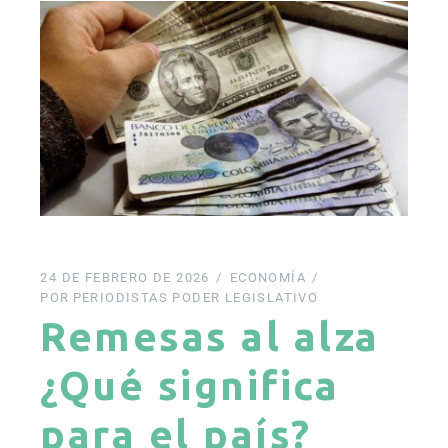
24 DE FEBRERO DE 2026
ECONOMÍA
POR
PERIODISTAS PODER LEGISLATIVO
Remesas al alza
¿Qué significa
para el país?