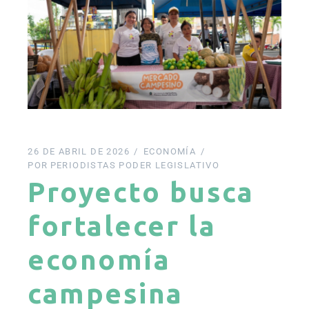
26 DE ABRIL DE 2026
ECONOMÍA
POR
PERIODISTAS PODER LEGISLATIVO
Proyecto busca
fortalecer la
economía
campesina