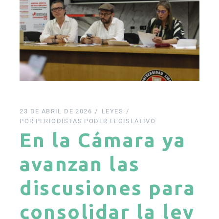
23 DE ABRIL DE 2026
LEYES
POR
PERIODISTAS PODER LEGISLATIVO
En la Cámara ya
avanzan las
discusiones para
consolidar la ley