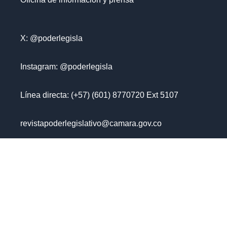
X: @poderlegisla
Instagram: @poderlegisla
Línea directa: (+57) (601) 8770720 Ext 5107
revistapoderlegislativo@camara.gov.co
El contenido y elaboración de los artículos es
responsabilidad única y exclusiva de su autor.
VER TODO +