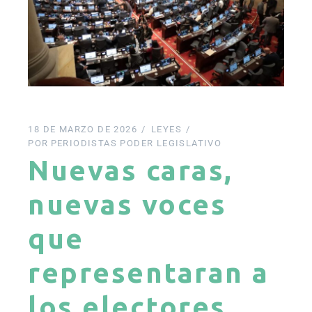
18 DE MARZO DE 2026
LEYES
POR
PERIODISTAS PODER LEGISLATIVO
Nuevas caras,
nuevas voces
que
representaran a
los electores