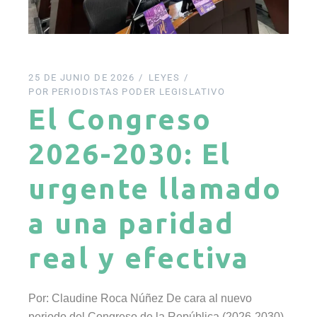
25 DE JUNIO DE 2026
LEYES
POR
PERIODISTAS PODER LEGISLATIVO
El Congreso
2026-2030: El
urgente llamado
a una paridad
real y efectiva
Por: Claudine Roca Núñez De cara al nuevo
periodo del Congreso de la República (2026-2030),