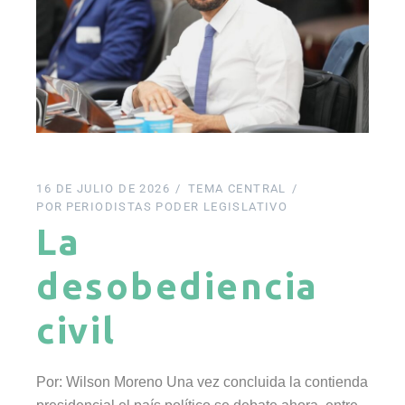
16 DE JULIO DE 2026
TEMA CENTRAL
POR
PERIODISTAS PODER LEGISLATIVO
La
desobediencia
civil
Por: Wilson Moreno Una vez concluida la contienda