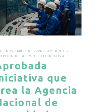
 DE NOVIEMBRE DE 2025
AMBIENTE
R
PERIODISTAS PODER LEGISLATIVO
Aprobada
niciativa que
crea la Agencia
Nacional de