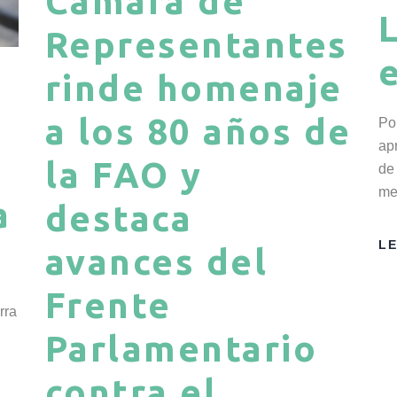
Cámara de
Representantes
rinde homenaje
a los 80 años de
Po
ap
la FAO y
de
me
a
destaca
L
avances del
Frente
rra
Parlamentario
contra el