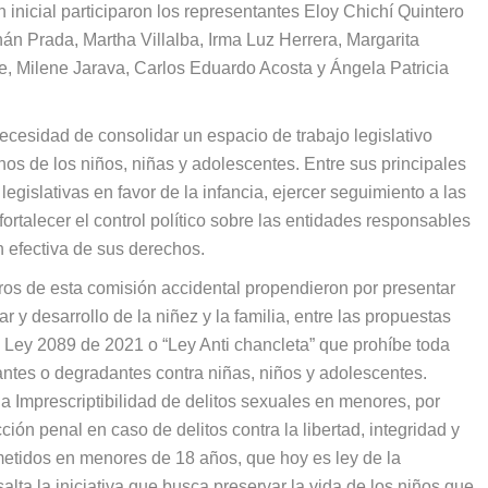
nicial participaron los representantes Eloy Chichí Quintero
n Prada, Martha Villalba, Irma Luz Herrera, Margarita
, Milene Jarava, Carlos Eduardo Acosta y Ángela Patricia
ecesidad de consolidar un espacio de trabajo legislativo
chos de los niños, niñas y adolescentes. Entre sus principales
egislativas en favor de la infancia, ejercer seguimiento a las
 fortalecer el control político sobre las entidades responsables
n efectiva de sus derechos.
os de esta comisión accidental propendieron por presentar
 y desarrollo de la niñez y la familia, entre las propuestas
:
Ley 2089 de 2021 o “Ley Anti chancleta”
que prohíbe toda
llantes o degradantes contra niñas, niños y adolescentes.
la
Imprescriptibilidad de delitos sexuales en menores,
por
ción penal en caso de delitos contra la libertad, integridad y
cometidos en menores de 18 años,
que hoy es ley de la
salta la iniciativa que busca
preservar la vida de los niños que