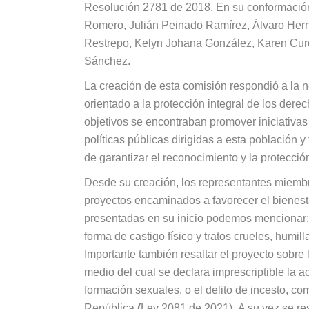
Resolución 2781 de 2018. En su conformación i
Romero, Julián Peinado Ramírez, Álvaro Herná
Restrepo, Kelyn Johana González, Karen Cure
Sánchez.
La creación de esta comisión respondió a la n
orientado a la protección integral de los dere
objetivos se encontraban promover iniciativas l
políticas públicas dirigidas a esta población y
de garantizar el reconocimiento y la protecció
Desde su creación, los representantes miembr
proyectos encaminados a favorecer el bienestar
presentadas en su inicio podemos mencionar
forma de castigo físico y tratos crueles, humi
Importante también resaltar el proyecto
sobre 
medio del cual se declara imprescriptible la ac
formación sexuales, o el delito de incesto, 
República
.(
Ley 2081 de 2021)
A su vez se re