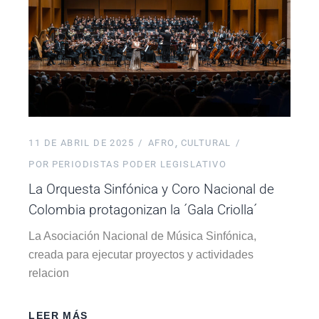
11 DE ABRIL DE 2025
AFRO
CULTURAL
POR
PERIODISTAS PODER LEGISLATIVO
La Orquesta Sinfónica y Coro Nacional de
Colombia protagonizan la ´Gala Criolla´
La Asociación Nacional de Música Sinfónica,
creada para ejecutar proyectos y actividades
relacion
LEER MÁS