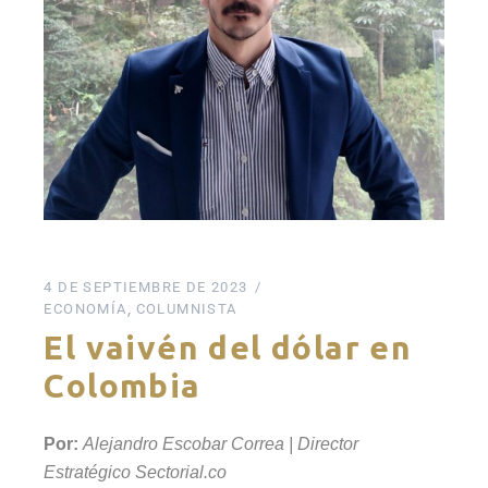
4 DE SEPTIEMBRE DE 2023
ECONOMÍA
COLUMNISTA
El vaivén del dólar en
Colombia
Por:
Alejandro Escobar Correa | Director
Estratégico Sectorial.co