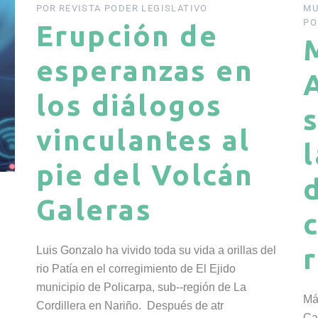
POR
REVISTA PODER LEGISLATIVO
MU
PO
Erupción de
esperanzas en
los diálogos
vinculantes al
pie del Volcán
Galeras
Luis Gonzalo ha vivido toda su vida a orillas del
rio Patía en el corregimiento de El Ejido
municipio de Policarpa, sub-­‐región de La
Má
Cordillera en Nariño. Después de atr
Ca