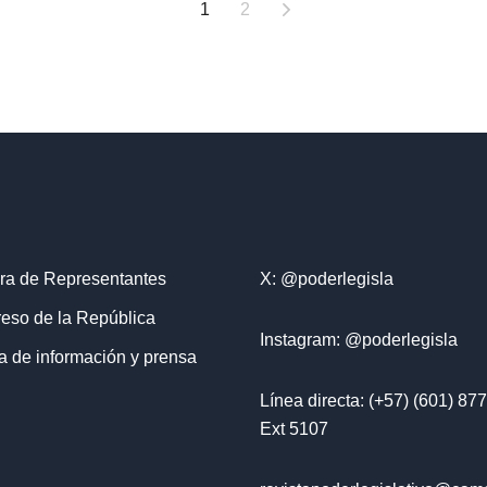
1
2
a de Representantes
X: @poderlegisla
eso de la República
Instagram: @poderlegisla
a de información y prensa
Línea directa: (+57) (601) 87
Ext 5107