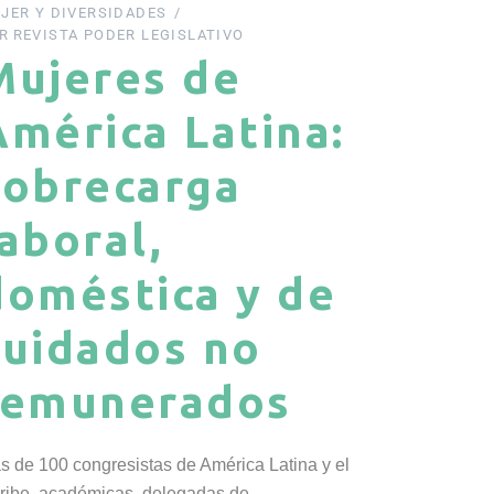
JER Y DIVERSIDADES
R
REVISTA PODER LEGISLATIVO
Mujeres de
América Latina:
sobrecarga
laboral,
doméstica y de
cuidados no
remunerados
s de 100 congresistas de América Latina y el
ribe, académicas, delegadas de