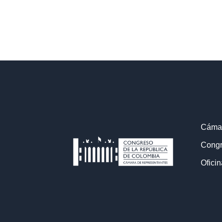
Cámar
Congr
Oficin