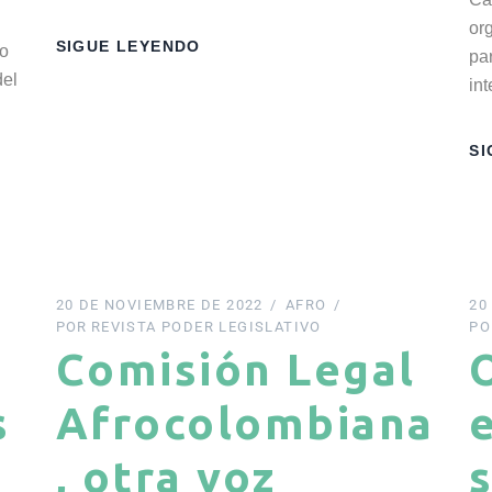
or
SIGUE LEYENDO
co
par
del
in
SI
20 DE NOVIEMBRE DE 2022
AFRO
20
POR
REVISTA PODER LEGISLATIVO
PO
Comisión Legal
s
Afrocolombiana
, otra voz