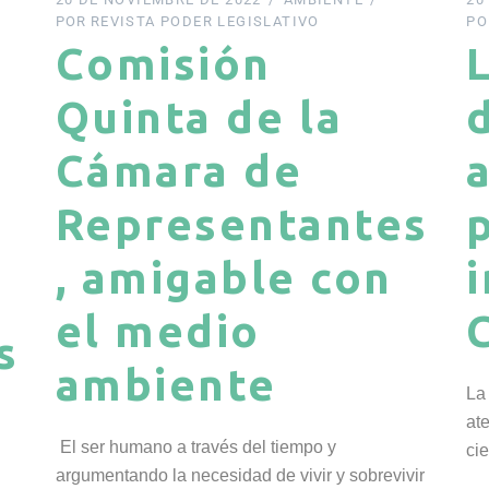
POR
REVISTA PODER LEGISLATIVO
PO
Comisión
Quinta de la
Cámara de
Representantes
, amigable con
el medio
s
ambiente
La
at
El ser humano a través del tiempo y
ci
argumentando la necesidad de vivir y sobrevivir