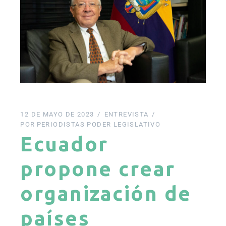
12 DE MAYO DE 2023
ENTREVISTA
POR
PERIODISTAS PODER LEGISLATIVO
Ecuador
propone crear
organización de
países