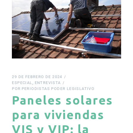
29 DE FEBRERO DE 2024
ESPECIAL
ENTREVISTA
POR
PERIODISTAS PODER LEGISLATIVO
Paneles solares
para viviendas
VIS y VIP: la