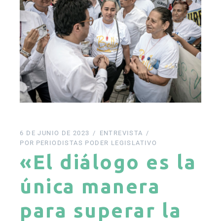
6 DE JUNIO DE 2023
ENTREVISTA
POR
PERIODISTAS PODER LEGISLATIVO
«El diálogo es la
única manera
para superar la