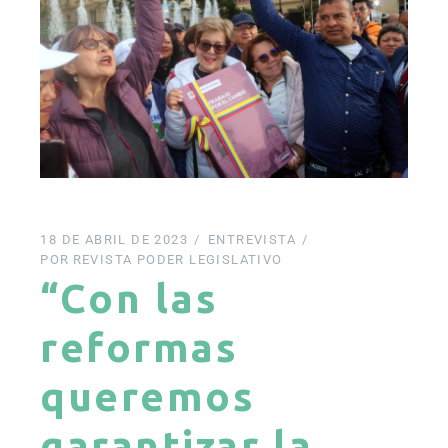
18 DE ABRIL DE 2023
ENTREVISTA
POR
REVISTA PODER LEGISLATIVO
“Con las
reformas
queremos
garantizar la