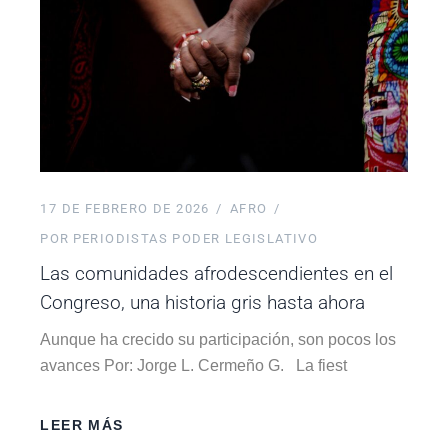
17 DE FEBRERO DE 2026
AFRO
POR
PERIODISTAS PODER LEGISLATIVO
Las comunidades afrodescendientes en el
Congreso, una historia gris hasta ahora
Aunque ha crecido su participación, son pocos los
avances Por: Jorge L. Cermeño G. La fiest
LEER MÁS