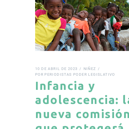
10 DE ABRIL DE 2023
NIÑEZ
POR
PERIODISTAS PODER LEGISLATIVO
Infancia y
adolescencia: l
nueva comisió
que protegerá