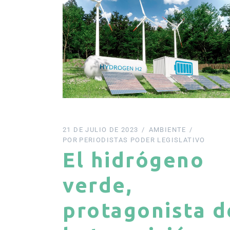
21 DE JULIO DE 2023
AMBIENTE
POR
PERIODISTAS PODER LEGISLATIVO
El hidrógeno
verde,
protagonista d