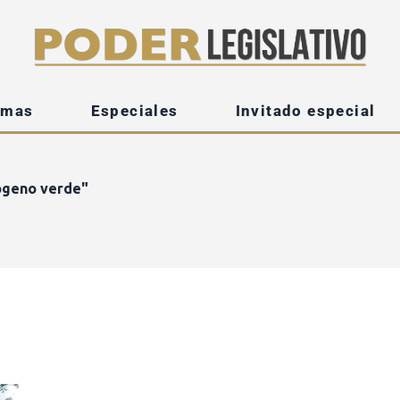
emas
Especiales
Invitado especial
ógeno verde"