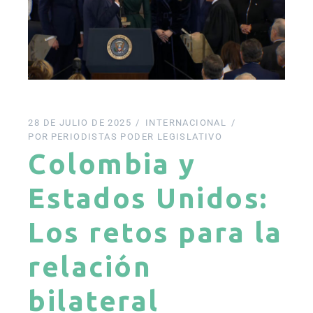
28 DE JULIO DE 2025
INTERNACIONAL
POR
PERIODISTAS PODER LEGISLATIVO
Colombia y
Estados Unidos:
Los retos para la
relación
bilateral