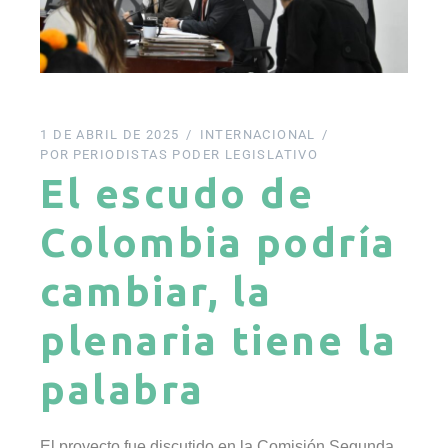
1 DE ABRIL DE 2025
INTERNACIONAL
POR
PERIODISTAS PODER LEGISLATIVO
El escudo de
Colombia podría
cambiar, la
plenaria tiene la
palabra
El proyecto fue discutido en la Comisión Segunda,